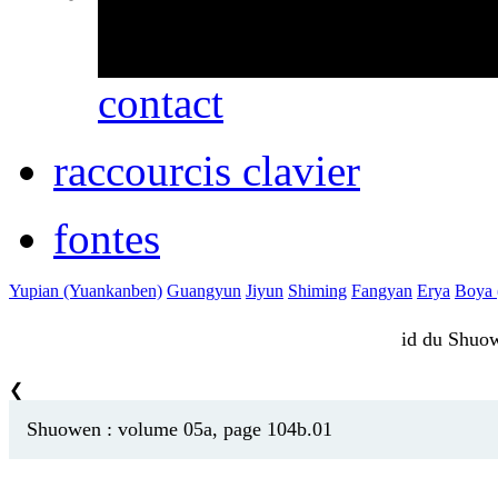
erreurs ou des omissio
contact
raccourcis clavier
fontes
Yupian (Yuankanben)
Guangyun
Jiyun
Shiming
Fangyan
Erya
Boya (
id du Shu
❮
Shuowen : volume 05a, page 104b.01