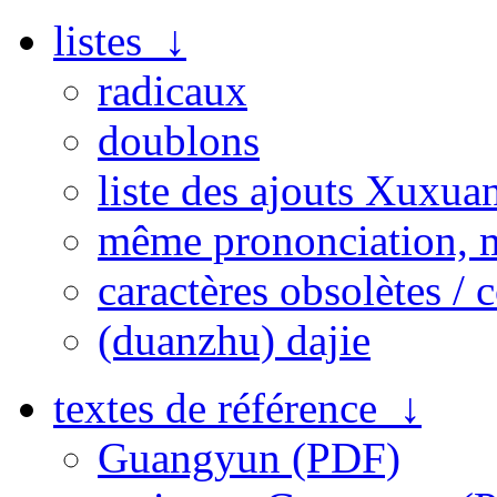
listes ↓
radicaux
doublons
liste des ajouts Xuxua
même prononciation, 
caractères obsolètes / 
(duanzhu) dajie
textes de référence ↓
Guangyun (PDF)