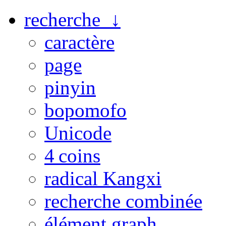
recherche ↓
caractère
page
pinyin
bopomofo
Unicode
4 coins
radical Kangxi
recherche combinée
élément graph.