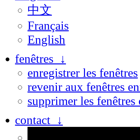
中文
Français
English
fenêtres ↓
enregistrer les fenêtres
revenir aux fenêtres en
supprimer les fenêtres 
contact ↓
Personne n’est parfait