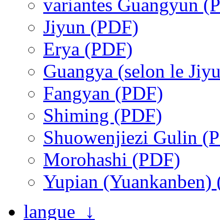
variantes Guangyun (
Jiyun (PDF)
Erya (PDF)
Guangya (selon le Jiy
Fangyan (PDF)
Shiming (PDF)
Shuowenjiezi Gulin (
Morohashi (PDF)
Yupian (Yuankanben)
langue ↓