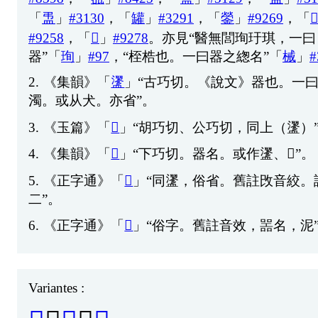
「
盄
」
#3130
，「
罐
」
#3291
，「
鎣
」
#9269
，「

#9258
，「
𨪉
」
#9278
。
亦
見
“
醫
無
閭
珣
玗
琪
，
一
曰
器
”「
珣
」
#97
，“
桎
梏
也
。
一
曰
器
之
緫
名
”「
械
」
#
2.
《
集
韻
》「
䀊
」“
古
巧
切
。《
說
文
》
器
也
。
一
濁
。
或
从
犬
。
亦
省
”。
3.
《
玉
篇
》「
𥃃
」“
胡
巧
切
、
公
巧
切
，
同
上
（
䀊
）
4.
《
集
韻
》「
𣟇
」“
下
巧
切
。
器
名
。
或
作
䀊
、
𥃃
”。
5.
《
正
字
通
》「
𥂔
」“
同
䀊
，
俗
省
。
舊
註
攺
音
絞
。
二
”。
6.
《
正
字
通
》「
𣟇
」“
俗
字
。
舊
註
音
效
，
噐
名
，
泥
Variantes :