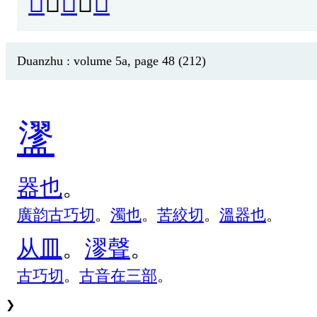
𥂔
、
𥃃
、
𣟇
Duanzhu : volume 5a, page 48 (212)
䀊
器
也
。
廣
韵
古
巧
切
。
濁
也
。
苦
絞
切
。
溫
器
也
。
从
皿
。
漻
聲
。
古
巧
切
。
古
音
在
三
部
。
❯