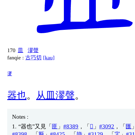
170
皿
漻聲
fanqie :
古巧切
[kau]
䀊
器
也
。
从
皿
漻
聲
。
Notes :
1.
“
器
也
”
又
見
「
匪
」
#8389
，「
𧈚
」
#3092
，「
匯
#8398
，「
㼸
」
#8425
，「
䀇
」
#3129
，「
㿾
」
#31