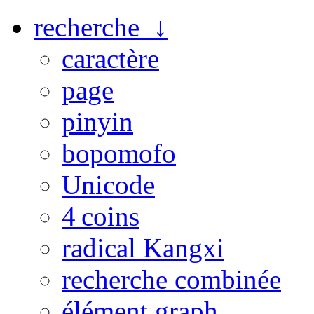
recherche ↓
caractère
page
pinyin
bopomofo
Unicode
4 coins
radical Kangxi
recherche combinée
élément graph.