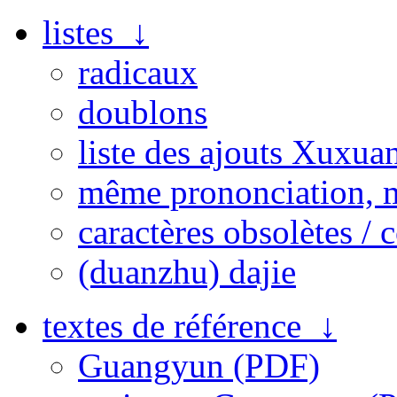
listes ↓
radicaux
doublons
liste des ajouts Xuxua
même prononciation, 
caractères obsolètes / 
(duanzhu) dajie
textes de référence ↓
Guangyun (PDF)