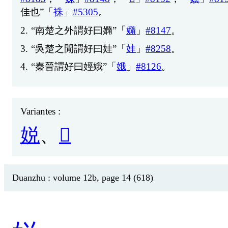
佳
也
”「
袾
」
#5305
。
2.
“
南
楚
之
外
謂
好
曰
嫷
”「
嫷
」
#8147
。
3.
“
吳
楚
之
閒
謂
好
曰
娃
”「
娃
」
#8258
。
4.
“
秦
晉
謂
好
曰
娙
娥
”「
娥
」
#8126
。
Variantes :
娧
、
󰎓
Duanzhu : volume 12b, page 14 (618)