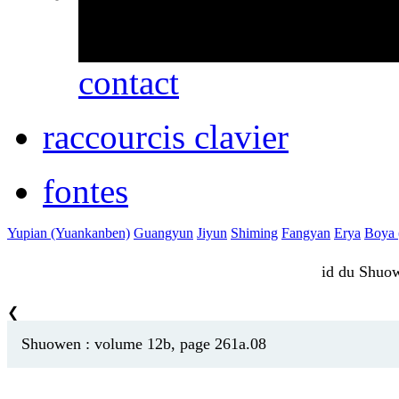
erreurs ou des omissio
contact
raccourcis clavier
fontes
Yupian (Yuankanben)
Guangyun
Jiyun
Shiming
Fangyan
Erya
Boya (
id du Shu
❮
Shuowen : volume 12b, page 261a.08