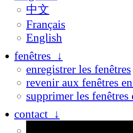
中文
Français
English
fenêtres ↓
enregistrer les fenêtres
revenir aux fenêtres en
supprimer les fenêtres 
contact ↓
Personne n’est parfait