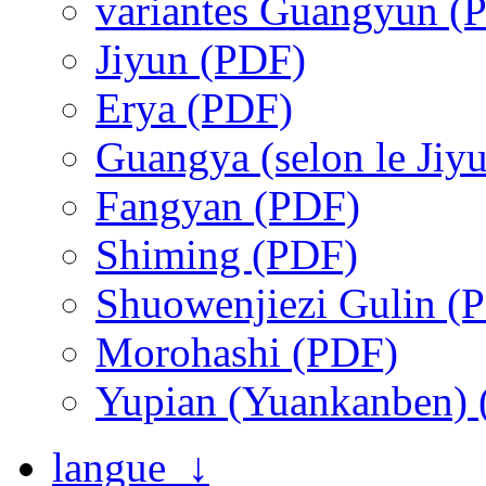
variantes Guangyun (
Jiyun (PDF)
Erya (PDF)
Guangya (selon le Jiy
Fangyan (PDF)
Shiming (PDF)
Shuowenjiezi Gulin (
Morohashi (PDF)
Yupian (Yuankanben)
langue ↓