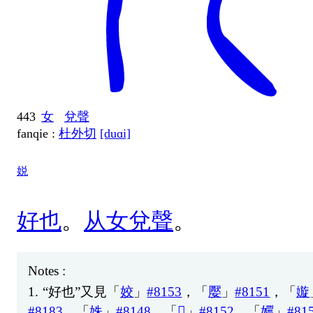
443
女
兌聲
fanqie :
杜外切
[duɑi]
娧
好
也
。
从
女
兌
聲
。
Notes :
1.
“
好
也
”
又
見
「
姣
」
#8153
，「
嬮
」
#8151
，「
嫙
#8183
，「
姝
」
#8148
，「
𡚾
」
#8152
，「
嬽
」
#81