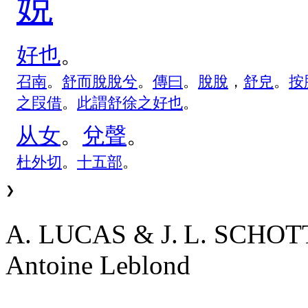
娧
好
也
。
召
南
。
舒
而
脫
脫
兮
。
傳
曰
。
脫
脫
，
舒
皃
。
按
之
叚
借
。
此
謂
舒
徐
之
好
也
。
从
女
。
兌
聲
。
杜
外
切
。
十
五
部
。
❯
A. LUCAS & J. L. SCHO
Antoine Leblond