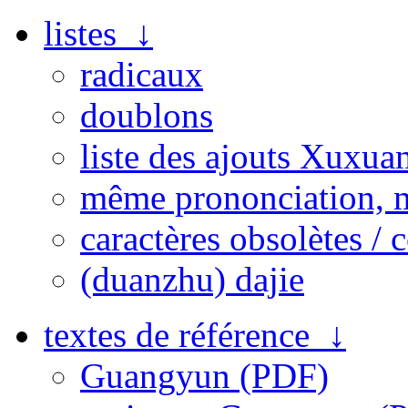
listes ↓
radicaux
doublons
liste des ajouts Xuxua
même prononciation, 
caractères obsolètes / 
(duanzhu) dajie
textes de référence ↓
Guangyun (PDF)