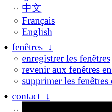
中文
Français
English
fenêtres ↓
enregistrer les fenêtres
revenir aux fenêtres en
supprimer les fenêtres 
contact ↓
Personne n’est parfait