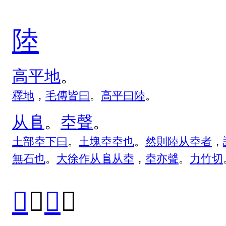
陸
高
平
地
。
釋
地
，
毛
傳
皆
曰
。
高
平
曰
陸
。
从
𨸏
。
坴
聲
。
土
部
坴
下
曰
。
土
塊
坴
坴
也
。
然
則
陸
从
坴
者
，
無
石
也
。
大
徐
作
从
𨸏
从
坴
，
坴
亦
聲
。
力
竹
切
𠃈
（
𨽐
）