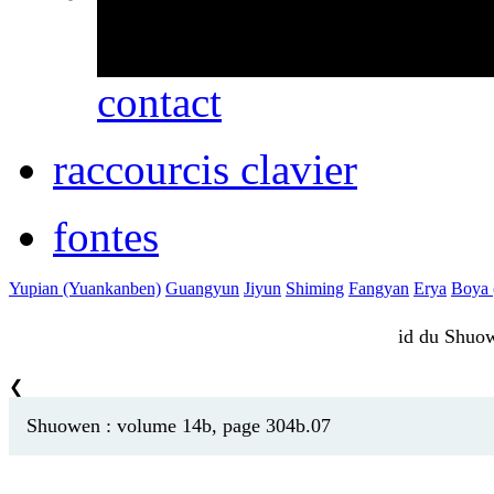
erreurs ou des omissio
contact
raccourcis clavier
fontes
Yupian (Yuankanben)
Guangyun
Jiyun
Shiming
Fangyan
Erya
Boya (
id du Shu
❮
Shuowen : volume 14b, page 304b.07