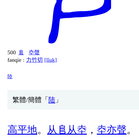
500
𨸏
坴聲
fanqie :
力竹切
[lĭuk]
陸
繁體/簡體「
陆
」
高
平
地
。
从
𨸏
从
坴
，
坴
亦
聲
。