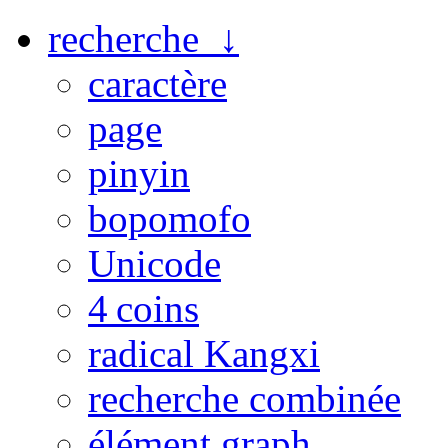
recherche ↓
caractère
page
pinyin
bopomofo
Unicode
4 coins
radical Kangxi
recherche combinée
élément graph.