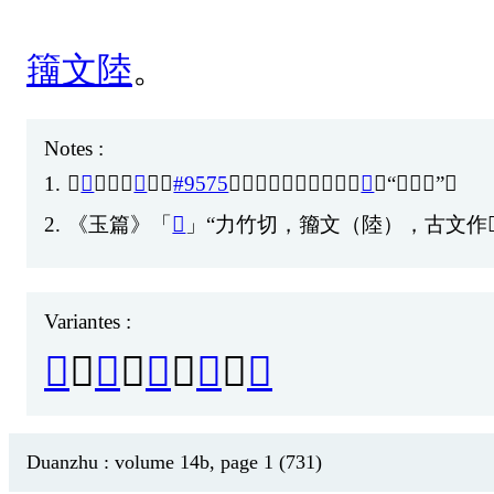
籒
文
陸
。
Notes :
1.
「
𨽐
」
亦
「
陽
」（
#9575
）
之
異
體
。《
集
韻
》「
陽
」“
古
作
𨽐
”。
2.
《
玉
篇
》「
𨽫
」“
力
竹
切
，
籀
文
（
陸
），
古
文
作
Variantes :
𨽫
、
𨽱
、
𨽰
、
𨽐
、
𡽷
Duanzhu : volume 14b, page 1 (731)