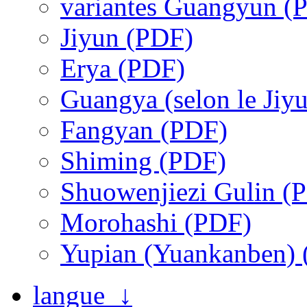
variantes Guangyun (
Jiyun (PDF)
Erya (PDF)
Guangya (selon le Jiy
Fangyan (PDF)
Shiming (PDF)
Shuowenjiezi Gulin (
Morohashi (PDF)
Yupian (Yuankanben)
langue ↓