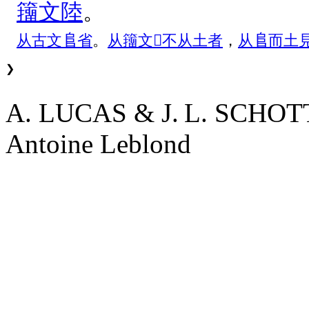
籒
文
陸
。
从
古
文
𨸏
省
。
从
籒
文
𡴆
不
从
土
者
，
从
𨸏
而
土
❯
A. LUCAS & J. L. SCHO
Antoine Leblond