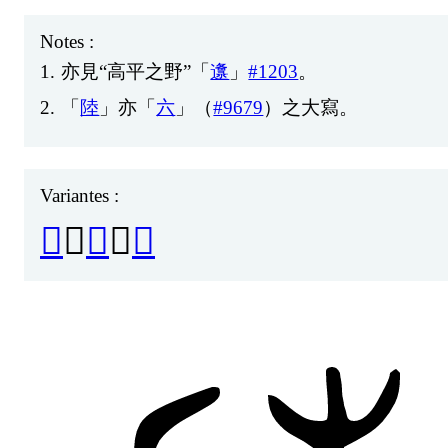
Notes :
1.
亦
見
“
高
平
之
野
”「
邍
」
#1203
。
2.
「
陸
」
亦
「
六
」（
#9679
）
之
大
寫
。
Variantes :
𤱒
、
陆
、
𨸪