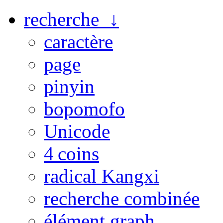
recherche ↓
caractère
page
pinyin
bopomofo
Unicode
4 coins
radical Kangxi
recherche combinée
élément graph.