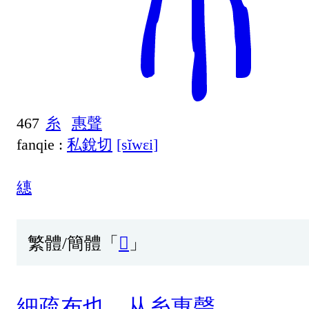
467
糸
惠聲
fanqie :
私銳切
[sĭwɛi]
繐
繁體/簡體「
𰬸
」
細
疏
布
也
。
从
糸
惠
聲
。