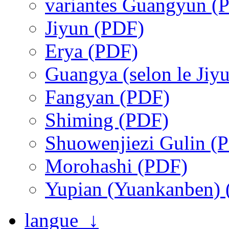
variantes Guangyun (
Jiyun (PDF)
Erya (PDF)
Guangya (selon le Jiy
Fangyan (PDF)
Shiming (PDF)
Shuowenjiezi Gulin (
Morohashi (PDF)
Yupian (Yuankanben)
langue ↓