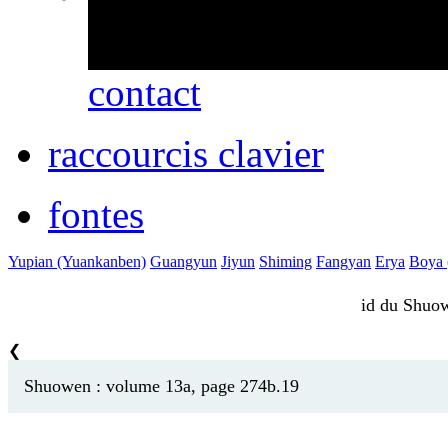
erreurs ou des omissio
contact
raccourcis clavier
fontes
Yupian (Yuankanben)
Guangyun
Jiyun
Shiming
Fangyan
Erya
Boya (
id du Shu
❮
Shuowen : volume 13a, page 274b.19