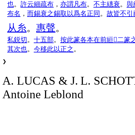
也
。
許
云
細
疏
布
，
亦
謂
凡
布
。
不
主
繐
衰
。
與
布
名
，
而
錫
衰
之
錫
取
以
爲
名
正
同
。
故
皆
不
引
从
糸
。
惠
聲
。
私
鋭
切
。
十
五
部
。
按
此
篆
各
本
在
前
絙
𦃙
二
篆
其
次
也
。
今
移
此
以
正
之
。
❯
A. LUCAS & J. L. SCHO
Antoine Leblond