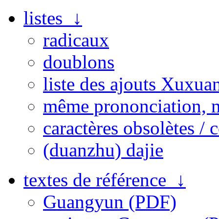
listes ↓
radicaux
doublons
liste des ajouts Xuxua
même prononciation, 
caractères obsolètes / 
(duanzhu) dajie
textes de référence ↓
Guangyun (PDF)