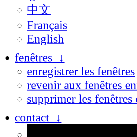
中文
Français
English
fenêtres ↓
enregistrer les fenêtres
revenir aux fenêtres en
supprimer les fenêtres 
contact ↓
Personne n’est parfait