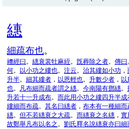
繐
細
疏
布
也
。
禮
經
曰
。
繐
衰
裳
牡
麻
絰
。
旣
葬
除
之
者
。
傳
曰
何
。
以
小
功
之
縷
也
。
注
云
。
治
其
縷
如
小
功
，
升
半
。
細
其
縷
者
，
以
恩
輕
也
。
升
數
少
者
，
以
也
。
凡
布
細
而
疏
者
謂
之
繐
。
今
南
陽
有
鄧
繐
。
升
若
十
一
升
成
布
。
而
此
用
小
功
之
縷
四
升
半
成
縷
細
而
布
疏
。
其
名
曰
繐
者
，
布
本
有
一
種
細
而
繐
。
但
不
若
繐
衰
之
大
疏
。
而
繐
衰
之
名
繐
，
實
故
鄭
舉
凡
布
以
名
之
。
劉
氏
釋
名
說
繐
衰
亦
曰
細