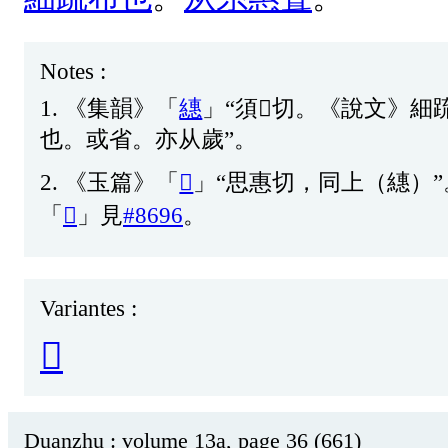
Notes :
1.
《
集
韻
》「
繐
」“
須
𨦣
切
。《
說
文
》
細
也
。
或
省
。
亦
从
歲
”。
2.
《
玉
篇
》「
𦄑
」“
思
惠
切
，
同
上
（
繐
）”
「
𦄑
」
見
#8696
。
Variantes :
𦅵
Duanzhu : volume 13a, page 36 (661)