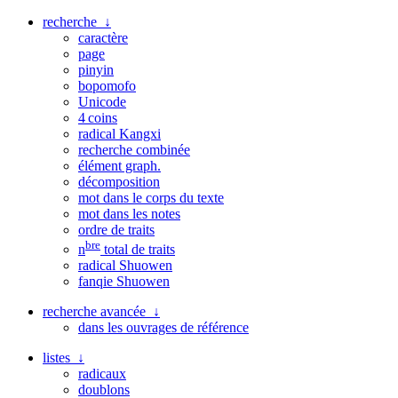
recherche ↓
caractère
page
pinyin
bopomofo
Unicode
4 coins
radical Kangxi
recherche combinée
élément graph.
décomposition
mot dans le corps du texte
mot dans les notes
ordre de traits
bre
n
total de traits
radical Shuowen
fanqie Shuowen
recherche avancée ↓
dans les ouvrages de référence
listes ↓
radicaux
doublons