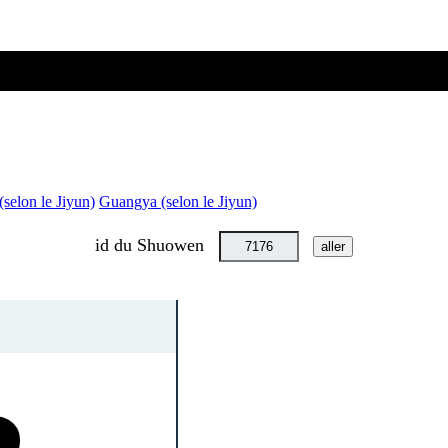
urs ou des omissions :
selon le Jiyun)
Guangya (selon le Jiyun)
id du Shuowen
aller