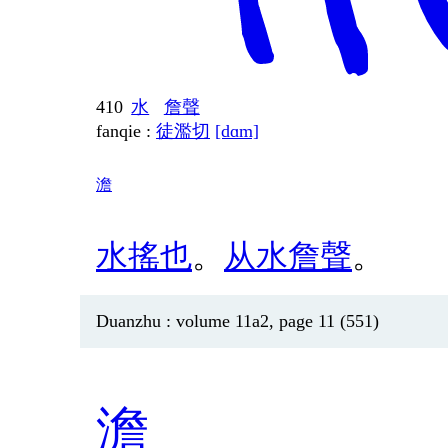
410
水
詹聲
fanqie :
徒濫切
[dɑm]
澹
水
搖
也
。
从
水
詹
聲
。
Duanzhu : volume 11a2, page 11 (551)
澹