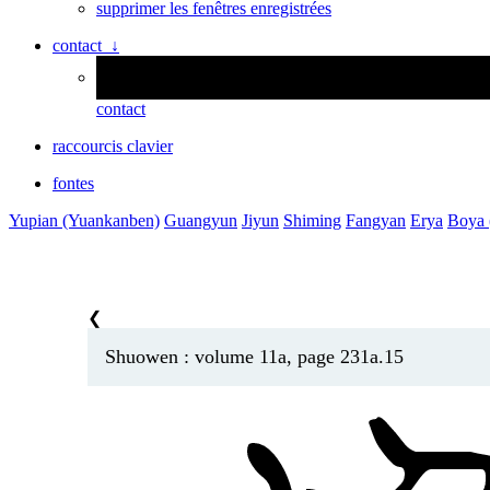
supprimer les fenêtres enregistrées
contact ↓
Personne n’est parfait ! Merci de nous signaler des erre
contact
raccourcis clavier
fontes
Yupian (Yuankanben)
Guangyun
Jiyun
Shiming
Fangyan
Erya
Boya (
❮
Shuowen : volume 11a, page 231a.15