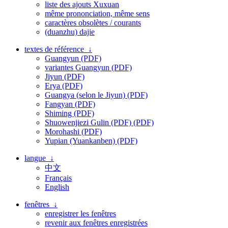
liste des ajouts Xuxuan
même prononciation, même sens
caractères obsolètes / courants
(duanzhu) dajie
textes de référence ↓
Guangyun (PDF)
variantes Guangyun (PDF)
Jiyun (PDF)
Erya (PDF)
Guangya (selon le Jiyun) (PDF)
Fangyan (PDF)
Shiming (PDF)
Shuowenjiezi Gulin (PDF) (PDF)
Morohashi (PDF)
Yupian (Yuankanben) (PDF)
langue ↓
中文
Français
English
fenêtres ↓
enregistrer les fenêtres
revenir aux fenêtres enregistrées