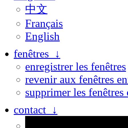
中文
Français
English
fenêtres ↓
enregistrer les fenêtres
revenir aux fenêtres en
supprimer les fenêtres 
contact ↓
Personne n’est parfait