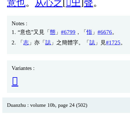
意
也
。
从
心
之
[
𡳿
㞢
]
聲
。
Notes :
1.
“
意
也
”
又
見
「
態
」
#6799
，「
恉
」
#6676
。
2.
「
志
」
亦
「
誌
」
之
簡
體
字
。「
誌
」
見
#1725
。
Variantes :
𢗱
Duanzhu : volume 10b, page 24 (502)