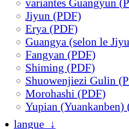
variantes Guangyun (
Jiyun (PDF)
Erya (PDF)
Guangya (selon le Jiy
Fangyan (PDF)
Shiming (PDF)
Shuowenjiezi Gulin (
Morohashi (PDF)
Yupian (Yuankanben)
langue ↓