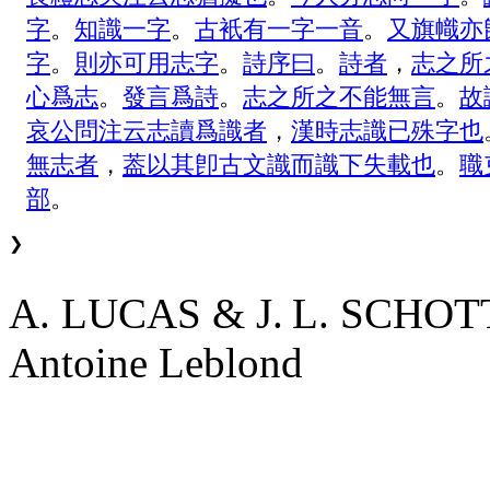
字
。
知
識
一
字
。
古
衹
有
一
字
一
音
。
又
旗
幟
亦
字
。
則
亦
可
用
志
字
。
詩
序
曰
。
詩
者
，
志
之
所
心
爲
志
。
發
言
爲
詩
。
志
之
所
之
不
能
無
言
。
故
哀
公
問
注
云
志
讀
爲
識
者
，
漢
時
志
識
已
殊
字
也
無
志
者
，
葢
以
其
卽
古
文
識
而
識
下
失
載
也
。
職
部
。
❯
A. LUCAS & J. L. SCHO
Antoine Leblond