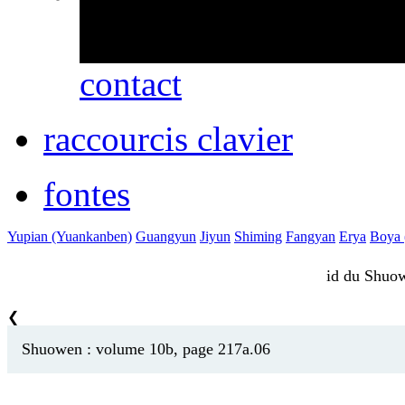
erreurs ou des omissio
contact
raccourcis clavier
fontes
Yupian (Yuankanben)
Guangyun
Jiyun
Shiming
Fangyan
Erya
Boya (
id du Shu
❮
Shuowen : volume 10b, page 217a.06