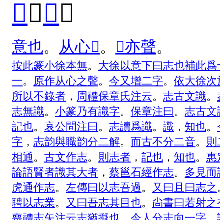
𢗍
（
志
）
意
也
。
从
心
𡳿
。
𡳿
亦
聲
。
按
此
篆
小
徐
本
無
。
大
徐
以
意
下
曰
志
也
補
此
爲
一
。
原
作
从
心
之
聲
。
今
又
增
二
字
。
依
大
徐
次
所
以
不
錄
者
，
周
禮
保
章
氏
注
云
。
志
古
文
識
。
志
無
識
。
小
篆
乃
有
識
字
。
保
章
注
曰
。
志
古
文
記
也
。
哀
公
問
注
曰
。
志
讀
爲
識
。
識
，
知
也
。
字
，
志
韵
與
職
韵
分
二
解
。
而
古
不
分
二
音
。
則
相
通
。
古
文
作
志
。
則
志
者
，
記
也
，
知
也
。
惠
論
語
賢
者
識
其
大
者
，
蔡
邕
石
經
作
志
。
多
見
而
虎
通
作
志
。
左
傳
曰
以
志
吾
過
。
又
曰
且
曰
志
之
聘
以
志
業
。
又
曰
吾
志
其
目
也
。
尙
書
曰
若
射
之
喪
禮
志
矢
注
云
志
猶
擬
也
。
今
人
分
志
向
一
字
。