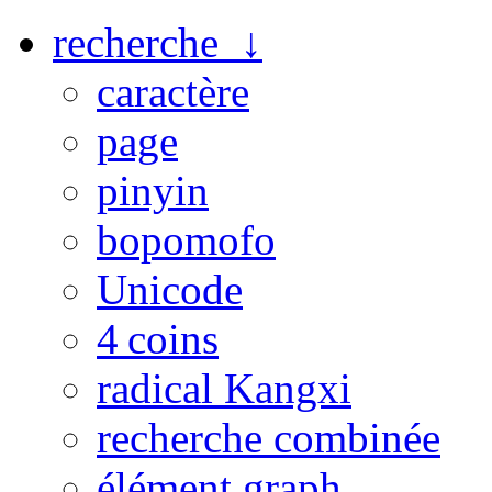
recherche ↓
caractère
page
pinyin
bopomofo
Unicode
4 coins
radical Kangxi
recherche combinée
élément graph.