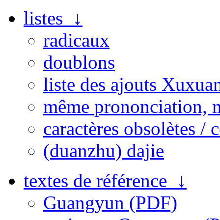
listes ↓
radicaux
doublons
liste des ajouts Xuxua
même prononciation, 
caractères obsolètes / 
(duanzhu) dajie
textes de référence ↓
Guangyun (PDF)