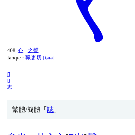
408
心
之聲
fanqie :
職吏切
[tɕĭə]
𢗍
𢖽
志
繁體/簡體「
誌
」