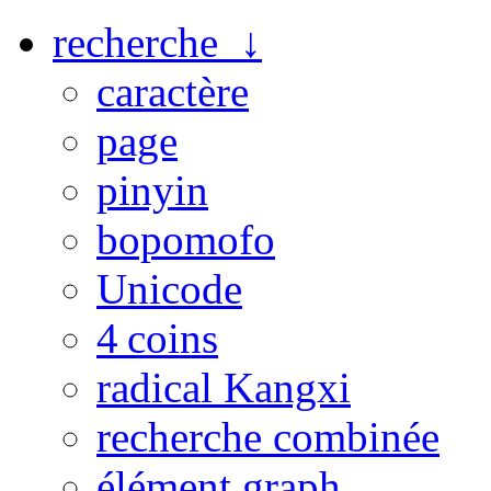
recherche ↓
caractère
page
pinyin
bopomofo
Unicode
4 coins
radical Kangxi
recherche combinée
élément graph.