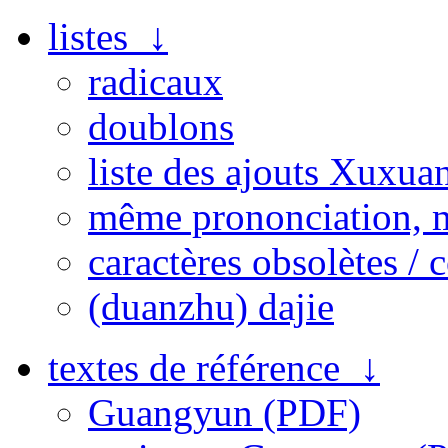
listes ↓
radicaux
doublons
liste des ajouts Xuxua
même prononciation, 
caractères obsolètes / 
(duanzhu) dajie
textes de référence ↓
Guangyun (PDF)