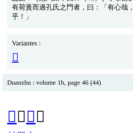
有
荷
蕢
而
過
孔
氏
之
門
者
，
曰
：「有心哉
乎！」
Variantes :
𤆂
Duanzhu : volume 1b, page 46 (44)
𧂟
（
蕢
）