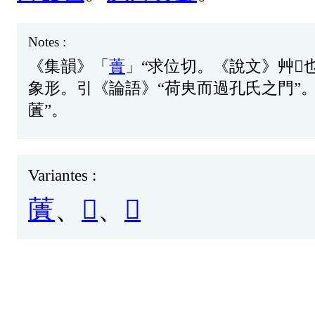
Notes :
《
集
韻
》「
蕢
」“
求
位
切
。《
說
文
》
艸
𠾖
象
形
。
引
《
論
語
》“
荷
㬰
而
過
孔
氏
之
門
”
䕚
”。
Variantes :
䕚
、
𧷩
、
𧂠