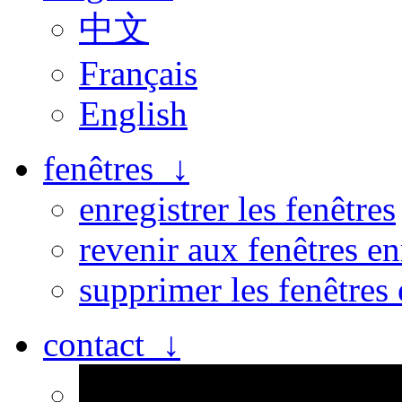
中文
Français
English
fenêtres ↓
enregistrer les fenêtres
revenir aux fenêtres en
supprimer les fenêtres 
contact ↓
Personne n’est parfait