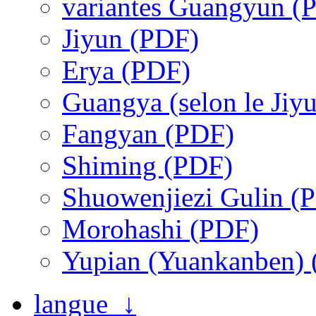
variantes Guangyun (
Jiyun (PDF)
Erya (PDF)
Guangya (selon le Jiy
Fangyan (PDF)
Shiming (PDF)
Shuowenjiezi Gulin (
Morohashi (PDF)
Yupian (Yuankanben)
langue ↓