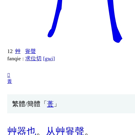
12
艸
䝿聲
fanqie :
求位切
[gwi]
𧂟
蕢
繁體/簡體「
蒉
」
艸
器
也
。
从
艸
䝿
聲
。