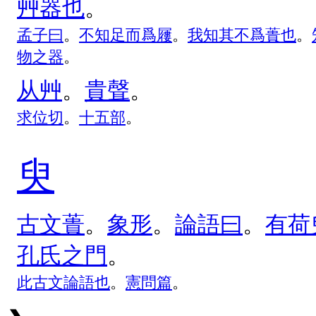
艸
器
也
。
孟
子
曰
。
不
知
足
而
爲
屨
。
我
知
其
不
爲
蕢
也
。
物
之
器
。
从
艸
。
貴
聲
。
求
位
切
。
十
五
部
。
臾
古
文
蕢
。
象
形
。
論
語
曰
。
有
荷
孔
氏
之
門
。
此
古
文
論
語
也
。
憲
問
篇
。