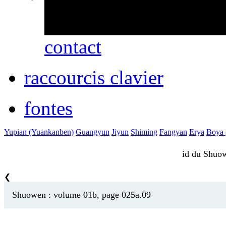
erreurs ou des omissio
contact
raccourcis clavier
fontes
Yupian (Yuankanben)
Guangyun
Jiyun
Shiming
Fangyan
Erya
Boya (
id du Shu
❮
Shuowen : volume 01b, page 025a.09