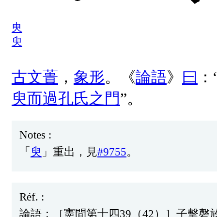
㬰
臾
古
文
蕢
，
象
形
。《
論
語
》
曰
：
臾
而
過
孔
氏
之
門
”。
Notes :
「
臾
」
重
出
，
見
#9755
。
Réf. :
論
語
：［
憲
問
第
十
四
39（42）］
子
擊
磬