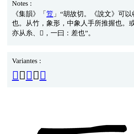
Notes :
《
集
韻
》「
䇘
」“
胡
故
切
。《
說
文
》
可
以
也
。
从
竹
，
象
形
，
中
象
人
手
所
推
握
也
。
亦
从
糸
、
𢆰
，
一
曰
：
差
也
”。
Variantes :
𥫻
、
𥾬
、
䊺