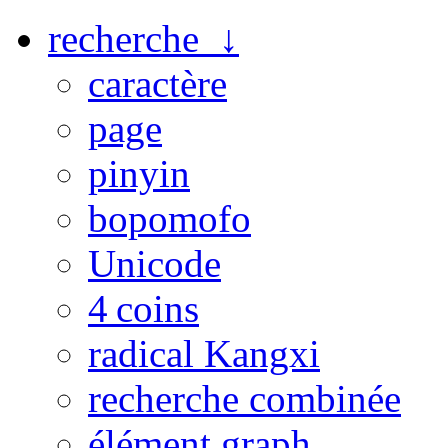
recherche ↓
caractère
page
pinyin
bopomofo
Unicode
4 coins
radical Kangxi
recherche combinée
élément graph.