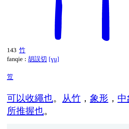
143
竹
fanqie :
胡誤切
[ɣu]
䇘
可
以
收
繩
也
。
从
竹
，
象
形
，
中
所
推
握
也
。