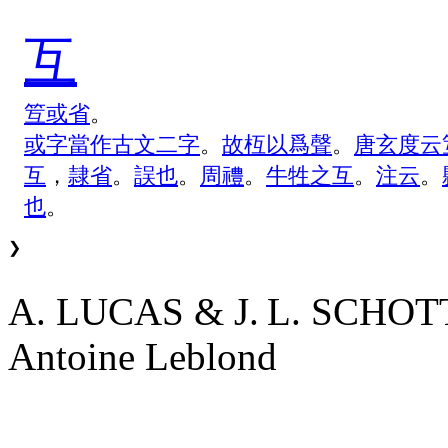
互
䇘
或
省
。
或
字
當
作
古
文
二
字
。
故
枑
以
爲
聲
。
唐
玄
度
云
互
，
隷
省
。
誤
也
。
周
禮
。
牛
牲
之
互
。
注
云
。
也
。
❯
A. LUCAS & J. L. SCHO
Antoine Leblond