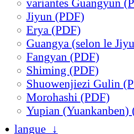
variantes Guangyun (
Jiyun (PDF)
Erya (PDF)
Guangya (selon le Jiy
Fangyan (PDF)
Shiming (PDF)
Shuowenjiezi Gulin (
Morohashi (PDF)
Yupian (Yuankanben)
langue ↓