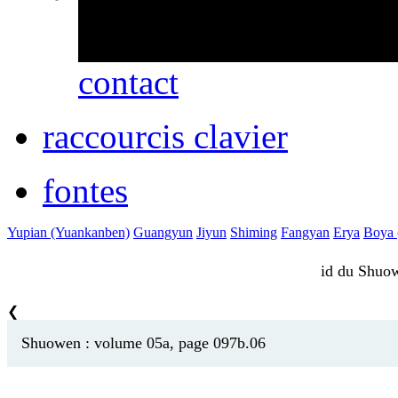
erreurs ou des omissio
contact
raccourcis clavier
fontes
Yupian (Yuankanben)
Guangyun
Jiyun
Shiming
Fangyan
Erya
Boya (
id du Shu
❮
Shuowen : volume 05a, page 097b.06