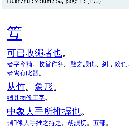
Duanzhu : volume 5a, page 13 (195)
䇘
可
㠯
收
繩
者
也
。
者
字
今
補
。
收
當
作
糾
。
聲
之
誤
也
。
糾
，
絞
也
者
尙
有
此
器
。
从
竹
。
象
形
。
謂
其
物
像
工
字
。
中
象
人
手
所
推
握
也
。
謂
󰋯
像
人
手
推
之
持
之
。
胡
誤
切
。
五
部
。