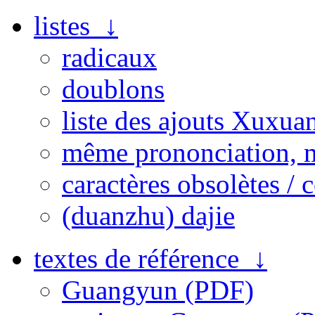
listes ↓
radicaux
doublons
liste des ajouts Xuxua
même prononciation, 
caractères obsolètes / 
(duanzhu) dajie
textes de référence ↓
Guangyun (PDF)