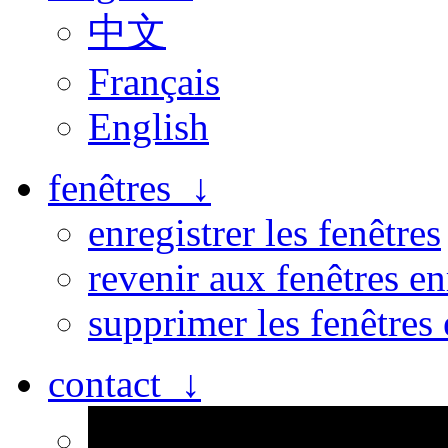
中文
Français
English
fenêtres ↓
enregistrer les fenêtres
revenir aux fenêtres en
supprimer les fenêtres 
contact ↓
Personne n’est parfait