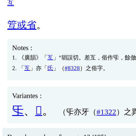
互
䇘
或
省
。
Notes :
1.
《
廣
韻
》「
互
」“
胡
誤
切
。
差
互
，
俗
作
㸦
，
餘
2.
「
互
」
亦
「
氐
」（
#8328
）
之
俗
字
。
Variantes :
㸦
、
𢆰
。
（㸦亦牙（
#1322
）之